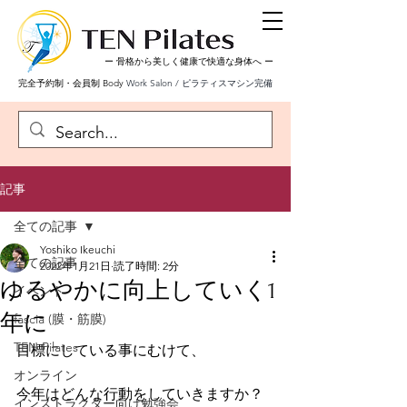
ー 骨格から美しく健康で快適な身体へ
ー
完全予約制・会員制 Body
Work Salon / ピラティスマシン完備
記事
全ての記事
Yoshiko Ikeuchi
全ての記事
2022年1月21日
読了時間: 2分
ゆるやかに向上していく1
イベント
年に
fascia (膜・筋膜)
TEN Pilates
目標にしている事にむけて、
オンライン
今年はどんな行動をしていきますか？
インストラクター向け勉強会