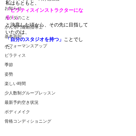
私はもともと、
お知らせ
「ピラティスインストラクターにな
る！」
カラダのこと
と決意した頃から、その先に目指して
がん専門運動指導士
いたのは、
基本原則
「自分のスタジオを持つ」
ことでし
パフォーマンスアップ
た。
ピラティス
季節
姿勢
楽しい時間
少人数制グループレッスン
最新予約空き状況
ボディメイク
骨格コンディショニング