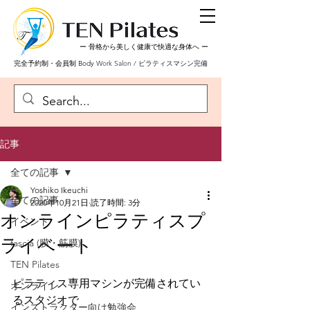
ー 骨格から美しく健康で快適な身体へ
ー
完全予約制・会員制 Body
Work Salon / ピラティスマシン完備
記事
全ての記事
Yoshiko Ikeuchi
全ての記事
2020年10月21日
読了時間: 3分
オンラインピラティスプ
イベント
ライベート
fascia (膜・筋膜)
TEN Pilates
ピラティス専用マシンが完備されてい
オンライン
るスタジオで
インストラクター向け勉強会