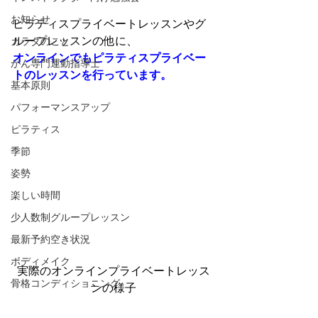
お知らせ
ピラティスプライベートレッスンやグ
ループレッスンの他に、
カラダのこと
オンラインでもピラティスプライベー
がん専門運動指導士
トのレッスンを行っています。
基本原則
パフォーマンスアップ
ピラティス
季節
姿勢
楽しい時間
少人数制グループレッスン
最新予約空き状況
ボディメイク
実際のオンラインプライベートレッス
骨格コンディショニング
ンの様子