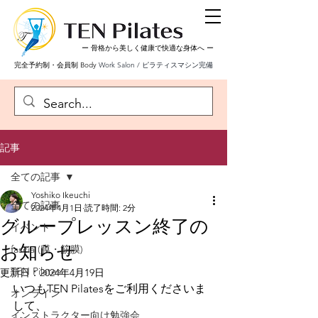
ー 骨格から美しく健康で快適な身体へ
ー
完全予約制・会員制 Body
Work Salon / ピラティスマシン完備
記事
全ての記事
Yoshiko Ikeuchi
全ての記事
2024年4月1日
読了時間: 2分
グループレッスン終了の
イベント
お知らせ
fascia (膜・筋膜)
TEN Pilates
更新日：
2024年4月19日
いつもTEN Pilatesをご利用くださいま
オンライン
して、
インストラクター向け勉強会