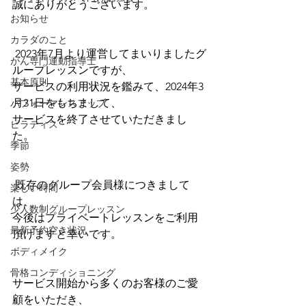
誠にありがとうございます。
お知らせ
カラダのこと
 2023年7月より運営してまいりましたグ
がん専門運動指導士
ループレッスンですが、
基本原則
サービスの利用状況を鑑みて、2024年3
月31日をもちまして、
パフォーマンスアップ
サービスを終了させていただきまし
ピラティス
た。
季節
姿勢
 既存のグループ会員様につきまして
楽しい時間
は、
少人数制グループレッスン
今後はプライベートレッスンをご利用
最新予約空き状況
頂けますと幸いです。 
ボディメイク
骨格コンディショニング
サービス開始から多くのお客様のご愛
顧をいただき、