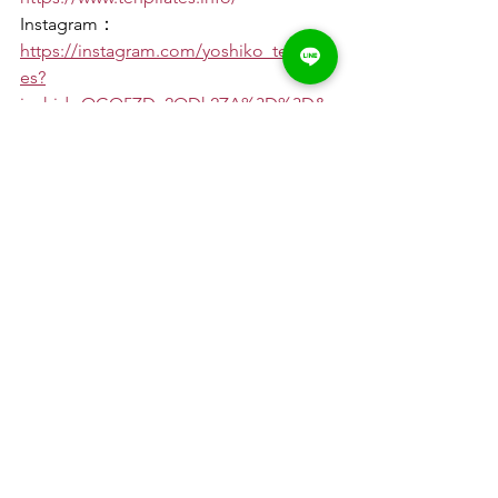
Instagram：
https://instagram.com/yoshiko_tenpilat
es?
igshid=OGQ5ZDc2ODk2ZA%3D%3D&
utm_source=qr
少人数制グループレッスン
お知らせ
すべて表示
最新記事