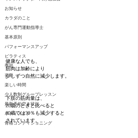
お知らせ
カラダのこと
がん専門運動指導士
基本原則
パフォーマンスアップ
ピラティス
健康な人でも、
季節
筋肉は加齢により
姿勢
少しずつ自然に減少します。
楽しい時間
少人数制グループレッスン
下肢の筋肉量は、
最新予約空き状況
20歳のときと比べると
80歳では30％も減少すると
ボディメイク
されています。
骨格コンディショニング