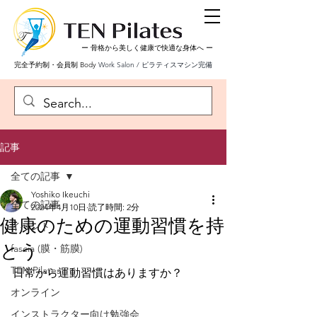
ー 骨格から美しく健康で快適な身体へ
ー
完全予約制・会員制 Body
Work Salon / ピラティスマシン完備
記事
全ての記事
Yoshiko Ikeuchi
全ての記事
2024年4月10日
読了時間: 2分
健康のための運動習慣を持
イベント
とう
fascia (膜・筋膜)
TEN Pilates
日常から運動習慣はありますか？
オンライン
インストラクター向け勉強会