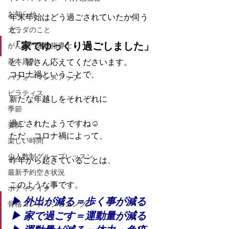
お知らせ
年末年始はどう過ごされていたか伺う
と、
カラダのこと
「家でゆっくり過ごしました」
がん専門運動指導士
基本原則
と、皆さん応えてくださいます。
コロナ禍ということで、
パフォーマンスアップ
ピラティス
新たな年越しをそれぞれに
季節
過ごされたようですね☺️
姿勢
ただ、コロナ禍によって、
楽しい時間
少人数制グループレッスン
昨年から起きていることは、
最新予約空き状況
このような事です。
ボディメイク
▶︎ 外出が減る＝歩く事が減る
骨格コンディショニング
▶︎ 家で過ごす＝運動量が減る