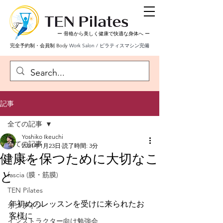
ー 骨格から美しく健康で快適な身体へ
ー
完全予約制・会員制 Body
Work Salon / ピラティスマシン完備
記事
全ての記事
Yoshiko Ikeuchi
全ての記事
2021年1月23日
読了時間: 3分
健康を保つために大切なこ
イベント
と
fascia (膜・筋膜)
TEN Pilates
年初めのレッスンを受けに来られたお
オンライン
客様に
インストラクター向け勉強会