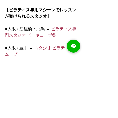
【ピラティス専用マシーンでレッスン
が受けられるスタジオ】
●大阪 / 淀屋橋・北浜 → 
ピラティス専
門スタジオ ビーキューブ®︎
●大阪 / 豊中 → 
スタジオ ピラティスリ
ムーブ
【オンラインピラティスプライベート
💻】
マット1枚とネット環境が整っていれ
ば、移動時間や地域など気にせずに受
講可能です😃
家事やテレワークの合間にエクササイ
ズを🧘‍♀️