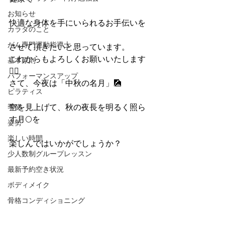
お知らせ
快適な身体を手にいられるお手伝いを
カラダのこと
がん専門運動指導士
させて頂きたいと思っています。
これからもよろしくお願いいたします
基本原則
🙇‍♀️
パフォーマンスアップ
さて、今夜は「中秋の名月」🎑
ピラティス
季節
空を見上げて、秋の夜長を明るく照ら
す月🌕を
姿勢
楽しい時間
楽しんではいかがでしょうか？
少人数制グループレッスン
最新予約空き状況
ボディメイク
骨格コンディショニング