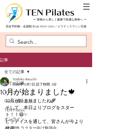
ー 骨格から美しく健康で快適な身体へ
ー
完全予約制・会員制 Body
Work Salon / ピラティスマシン完備
記事
全ての記事
Yoshiko Ikeuchi
全ての記事
2020年10月1日
読了時間: 2分
10月が始まりました🍁
イベント
10月が始まりましたね🌾
fascia (膜・筋膜)
そして…本日よりブログをスター
TEN Pilates
ト！！😆✨
オンライン
ピラティスを通して、皆さんが今より
インストラクター向け勉強会
健康で