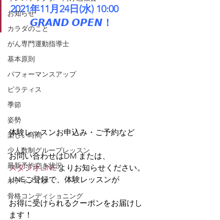
2021年11月24日(水) 10:00
お知らせ
　　𝙂𝙍𝘼𝙉𝘿 𝙊𝙋𝙀𝙉！
カラダのこと
がん専門運動指導士
基本原則
パフォーマンスアップ
ピラティス
季節
姿勢
体験レッスンお申込み・ご予約など
楽しい時間
少人数制グループレッスン
お問い合わせはDM または、
最新予約空き状況
スタジオLINE
 よりお知らせください。
LINEご登録で、体験レッスンが
ボディメイク
骨格コンディショニング
お得に受けられるクーポンをお届けし
ます！