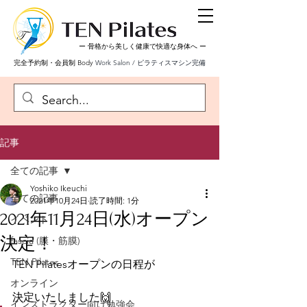
ー 骨格から美しく健康で快適な身体へ
ー
完全予約制・会員制 Body
Work Salon / ピラティスマシン完備
記事
全ての記事
Yoshiko Ikeuchi
全ての記事
2021年10月24日
読了時間: 1分
2021年11月24日(水)オープン
イベント
決定！
fascia (膜・筋膜)
TEN Pilates
TEN Pilatesオープンの日程が
オンライン
決定いたしました🙌
インストラクター向け勉強会