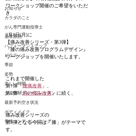
ワークショップ開催のご希望をいただ
お知らせ
き
カラダのこと
がん専門運動指導士
9月8日(月)に
基本原則
【痛み改善シリーズ・第3弾】
パフォーマンスアップ
『膝の痛み改善プログラムデザイン』
ピラティス
ワークショップを開催いたします。
季節
姿勢
これまで開催した
楽しい時間
第1弾「
腰痛改善
」、
少人数制グループレッスン
第2弾「
肩の痛み改善
」に続く、
最新予約空き状況
ボディメイク
痛み改善シリーズの
骨格コンディショニング
第3弾となる今回は「膝」がテーマで
す。