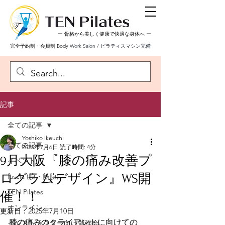
ー 骨格から美しく健康で快適な身体へ
ー
完全予約制・会員制 Body
Work Salon / ピラティスマシン完備
記事
全ての記事
Yoshiko Ikeuchi
全ての記事
2025年7月6日
読了時間: 4分
9月大阪『膝の痛み改善プ
イベント
ログラムデザイン』WS開
fascia (膜・筋膜)
TEN Pilates
催！！
オンライン
更新日：
2025年7月10日
膝の痛みのクライアントに向けての
インストラクター向け勉強会