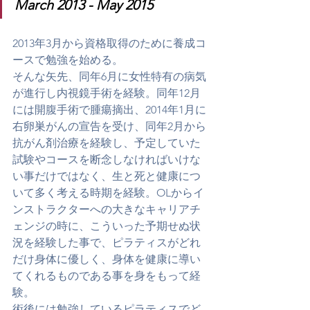
March 2013 - May 2015
2013年3月から資格取得のために養成コ
ースで勉強を始める。
そんな矢先、同年6月に女性特有の病気
が進行し内視鏡手術を経験。同年12月
には開腹手術で腫瘍摘出、2014年1月に
右卵巣がんの宣告を受け、同年2月から
抗がん剤治療を経験し、予定していた
試験やコースを断念しなければいけな
い事だけではなく、生と死と健康につ
いて多く考える時期を経験。OLからイ
ンストラクターへの大きなキャリアチ
ェンジの時に、こういった予期せぬ状
況を経験した事で、ピラティスがどれ
だけ身体に優しく、身体を健康に導い
てくれるものである事を身をもって経
験。
術後には勉強しているピラティスでど