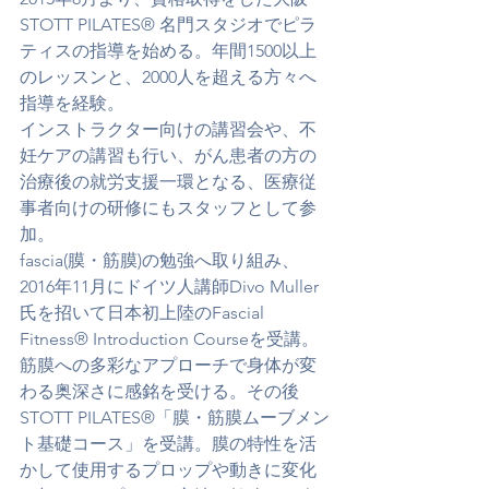
STOTT PILATES® 名門スタジオでピラ
ティスの指導を始める。年間1500以上
のレッスンと、2000人を超える方々へ
指導を経験。
インストラクター向けの講習会や、不
妊ケアの講習も行い、がん患者の方の
治療後の就労支援一環となる、医療従
事者向けの研修にもスタッフとして参
加。
fascia(膜・筋膜)の勉強へ取り組み、
2016年11月にドイツ人講師Divo Muller
氏を招いて日本初上陸のFascial 
Fitness®︎ Introduction Courseを受講。
筋膜への多彩なアプローチで身体が変
わる奥深さに感銘を受ける。その後 
STOTT PILATES®︎「膜・筋膜ムーブメン
ト基礎コース」を受講。膜の特性を活
かして使用するプロップや動きに変化