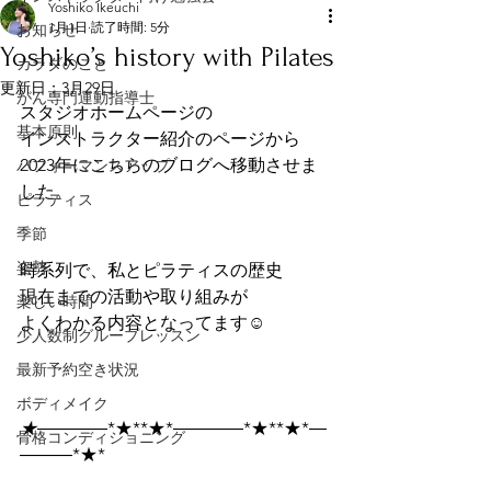
Yoshiko Ikeuchi
1月1日
読了時間: 5分
お知らせ
Yoshiko’s history with Pilates
カラダのこと
更新日：
3月29日
がん専門運動指導士
スタジオホームページの
基本原則
インストラクター紹介のページから
2023年にこちらのブログへ移動させま
パフォーマンスアップ
した。
ピラティス
季節
姿勢
時系列で、私とピラティスの歴史
現在までの活動や取り組みが
楽しい時間
よくわかる内容となってます☺
少人数制グループレッスン
最新予約空き状況
ボディメイク
★
――――*★**★*――――*★**★*―
骨格コンディショニング
―――*★*