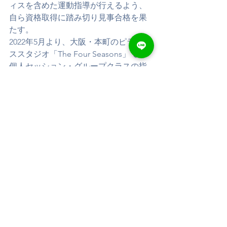
ィスを含めた運動指導が行えるよう、
自ら資格取得に踏み切り見事合格を果
たす。
2022年5月より、大阪・本町のピラティ
ススタジオ「The Four Seasons」でも
個人セッション・グループクラスの指
導を開始。グループクラスには同業者
であるインストラクターの参加が目立
っている。
2022年7月より「骨格ラインから美しく
機能的な身体をつくる」をコンセプト
に生まれたコンディショニングメソッ
ド『re・frame exercise®』の学びを
re・Frame Conditioning Academy
のカ
リキュラムでスタートさせ、これまで
のピラティスのレッスンの中にrfcaの内
容を取り組むことで、変化と効果を感
じてもらえる充実したレッスンに更に
顧客より高評価を得られるようになっ