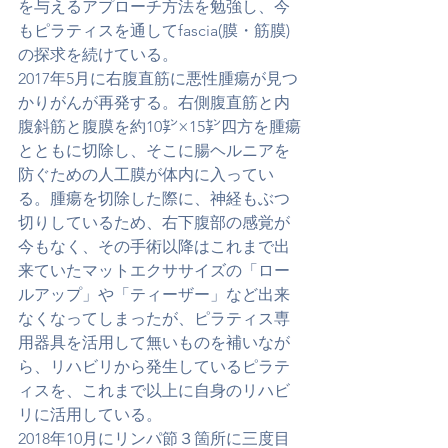
を与えるアプローチ方法を勉強し、今
もピラティスを通してfascia(膜・筋膜)
の探求を続けている。
2017年5月に右腹直筋に悪性腫瘍が見つ
かりがんが再発する。右側腹直筋と内
腹斜筋と腹膜を約10㌢×15㌢四方を腫瘍
とともに切除し、そこに腸ヘルニアを
防ぐための人工膜が体内に入ってい
る。腫瘍を切除した際に、神経もぶつ
切りしているため、右下腹部の感覚が
今もなく、その手術以降はこれまで出
来ていたマットエクササイズの「ロー
ルアップ」や「ティーザー」など出来
なくなってしまったが、ピラティス専
用器具を活用して無いものを補いなが
ら、リハビリから発生しているピラテ
ィスを、これまで以上に自身のリハビ
リに活用している。
​2018年10月にリンパ節３箇所に三度目