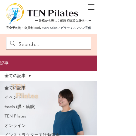
ー 骨格から美しく健康で快適な身体へ
ー
完全予約制・会員制 Body
Work Salon / ピラティスマシン完備
記事
全ての記事
全ての記事
イベント
fascia (膜・筋膜)
TEN Pilates
オンライン
インストラクター向け勉強会