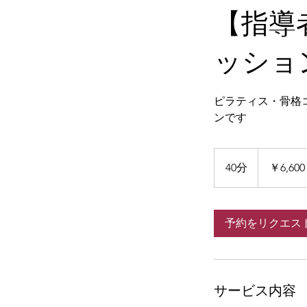
【指導
ッショ
ピラティス・骨格
ンです
6,600
円
40分
4
￥6,600
0
分
予約をリクエス
サービス内容