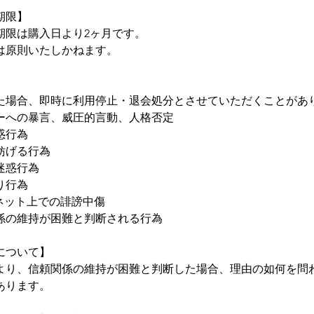
期限】
期限は購入日より2ヶ月です。
は原則いたしかねます。
た場合、即時に利用停止・退会処分とさせていただくことがあ
ーへの暴言、威圧的言動、人格否定
惑行為
妨げる行為
迷惑行為
り行為
ネット上での誹謗中傷
係の維持が困難と判断される行為
について】
より、信頼関係の維持が困難と判断した場合、理由の如何を問
あります。