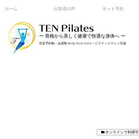
ホーム
お客様の声
ネット予約
ー 骨格から美しく健康で快適な身体へ
ー
完全予約制・会員制 Body
Work Salon / ピラティスマシン完備
オンラインで利用可