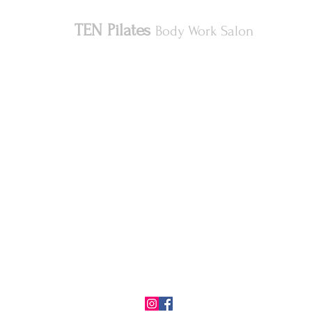
TEN Pilates
Body Work Salon
553-0003 大阪市福島区福島6丁目15-18 フェリアビル7
号室
JR環状線 大阪駅より徒歩10分
JR環状線 福島駅より徒歩8分
営業時間：10:00～20:00
​定休日：火曜日・水曜日
support@tenpilates.info