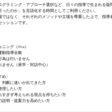
ログラミング・アプローチ選択など、日々の指導で生まれる疑
至ったのか」を言語化する時間としてご利用ください。
場ではなく、それぞれのメソッドや立場を尊重した上で、指導
セッションです。
ニング（rfca）
運動指導全般
行為は行いません
れません（座学・対話中心）
すめ〉
、判断に迷いが出てきた方
整理したい方
れすぎず考えられる視点を持ちたい方
の説明・提案力を高めたい方